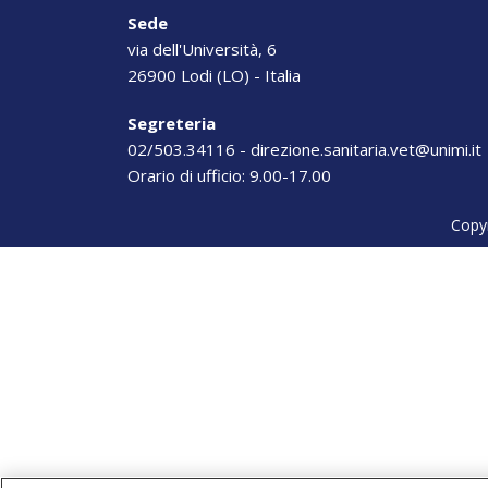
Sede
via dell'Università, 6
26900
Lodi (LO)
-
Italia
Segreteria
02/503.34116
-
direzione.sanitaria.vet@unimi.it
Orario di ufficio: 9.00-17.00
Copy