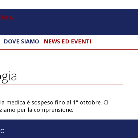
UniMi
|
Ospedale
Vetrinario
DOVE SIAMO
NEWS ED EVENTI
Universitario
ogia
ia medica è sospeso fino al 1° ottobre. Ci
aziamo per la comprensione.
IO