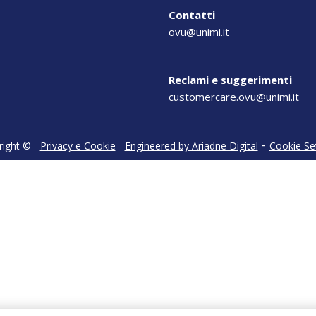
Contatti
ovu@unimi.it
Reclami e suggerimenti
customercare.ovu@unimi.it
-
right ©
-
Privacy e Cookie
-
Engineered by Ariadne Digital
Cookie Se