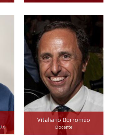
Vitaliano
Borromeo
tto
Docente