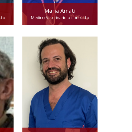
Maria
Amati
tto
Medico Veterinario a contratto