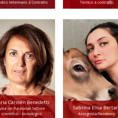
dico Veterinario a contratto
Tecnico a contratto
ria Carmen
Benedetti
Sabrina Elisa
Bertan
Area dei Funzionari Settore
scientifico - tecnologico
Assegnista/Residency