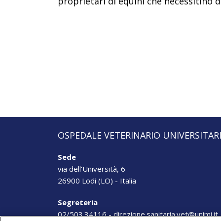
proprietari di equini che necessitino 
OSPEDALE VETERINARIO UNIVERSITAR
Sede
via dell'Università, 6
26900
Lodi (LO)
-
Italia
Segreteria
02/503.34116
-
direzione.sanitaria.vet@unimi.it