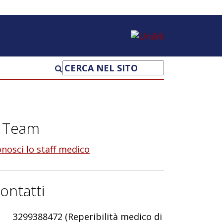
UniMi
l Team
nosci lo staff medico
ontatti
3299388472 (Reperibilità medico di