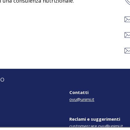
di una consulenza nutrizionale.
IO
Contatti
ovu@unimi.it
Reclami e suggerimenti
customercare.ovu@unimi.it