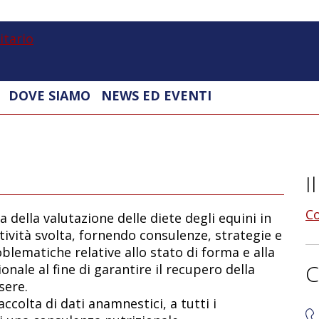
UniMi
|
Ospedale
Vetrinario
DOVE SIAMO
NEWS ED EVENTI
Universitario
I
Co
pa della valutazione delle diete degli equini in
attività svolta, fornendo consulenze, strategie e
roblematiche relative allo stato di forma e alla
C
onale al fine di garantire il recupero della
sere.
raccolta di dati anamnestici, a tutti i