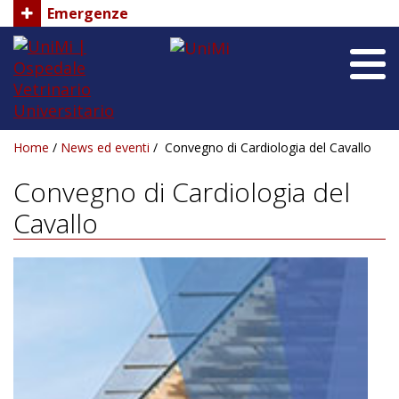
Emergenze
UniMi
UniMi
|
Ospedale
Vetrinario
Universitario
Home
/
News ed eventi
/
Convegno di Cardiologia del Cavallo
Home
Convegno di Cardiologia del
Chi siamo
Cavallo
Reparti
Staff
Dove siamo
News ed Eventi