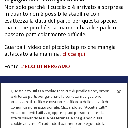
Non solo perché il cucciolo è arrivato a sorpresa
in quanto non è possibile stabilire con
esattezza la data del parto per questa specie,
ma anche perché sua mamma ha alle spalle un
passato particolarmente difficile.
Guarda il video del piccolo tapiro che mangia
attaccato alla mamma.
clicca qui
Fonte
L'ECO DI BERGAMO
OSPEDALE VETERINARIO UNIVERSITARIO
Questo sito utilizza cookie tecnici e di profilazione, propri
e di terze parti, per garantire la corretta navigazione,
Sede
analizzare il traffico e misurare l'efficacia delle attività di
via dell'Università, 6
comunicazione istituzionale. Cliccando su "Accetta tutti"
26900
Lodi (LO)
-
Italia
ne acconsenti l'utilizzo, oppure puoi personalizzare la
scelta salvando le tue preferenze e scegliendo quali
cookie attivare. Chiudendo il banner o proseguendo la
Contatti