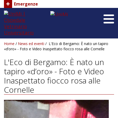
Emergenze
UniMi
UniMi
|
Ospedale
Vetrinario
Universitario
Home
/
News ed eventi
/
L'Eco di Bergamo: È nato un tapiro
Home
«d’oro» - Foto e Video Inaspettato fiocco rosa alle Cornelle
Chi siamo
L'Eco di Bergamo: È nato un
tapiro «d’oro» - Foto e Video
Reparti
Inaspettato fiocco rosa alle
Staff
Cornelle
Dove siamo
News ed Eventi