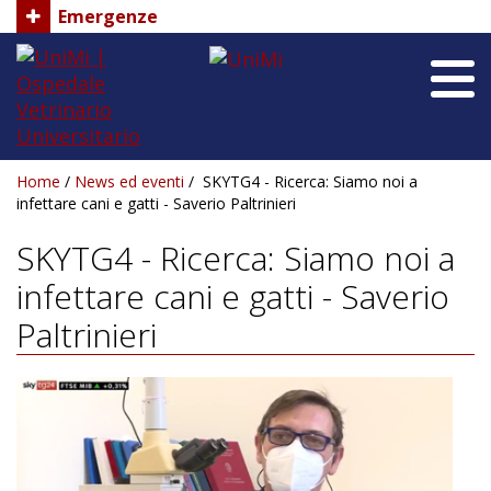
Emergenze
UniMi
UniMi
|
Ospedale
Vetrinario
Universitario
Home
/
News ed eventi
/
SKYTG4 - Ricerca: Siamo noi a
Home
infettare cani e gatti - Saverio Paltrinieri
Chi siamo
SKYTG4 - Ricerca: Siamo noi a
infettare cani e gatti - Saverio
Reparti
Paltrinieri
Staff
Dove siamo
News ed Eventi