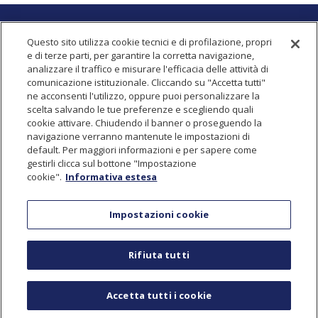
OSPEDALE VETERINARIO UNIVERSITARIO
Questo sito utilizza cookie tecnici e di profilazione, propri
e di terze parti, per garantire la corretta navigazione,
Sede
analizzare il traffico e misurare l'efficacia delle attività di
via dell'Università, 6
comunicazione istituzionale. Cliccando su "Accetta tutti"
26900
Lodi (LO)
-
Italia
ne acconsenti l'utilizzo, oppure puoi personalizzare la
scelta salvando le tue preferenze e scegliendo quali
cookie attivare. Chiudendo il banner o proseguendo la
Contatti
navigazione verranno mantenute le impostazioni di
ovu@unimi.it
default. Per maggiori informazioni e per sapere come
gestirli clicca sul bottone "Impostazione
Segreteria
cookie".
Informativa estesa
02/503.34116
-
direzione.sanitaria.vet@unimi.it
Orario di ufficio: 9.00-17.00
Impostazioni cookie
Reclami e suggerimenti
Rifiuta tutti
customercare.ovu@unimi.it
-
Copyright ©
-
Privacy e Cookie
-
Engineered by Ariadne Digital
Accetta tutti i cookie
Cookie Settings